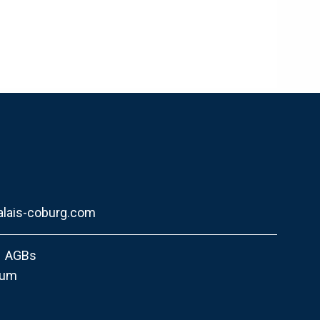
alais-coburg.com
AGBs
sum