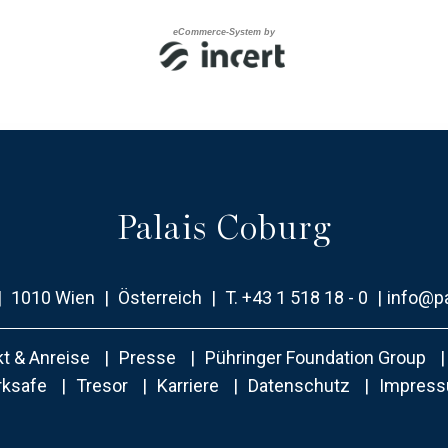
Palais Coburg
|
1010 Wien
|
Österreich
|
T.
+43 1 518 18 - 0
|
info@p
t & Anreise
Presse
Pühringer Foundation Group
rksafe
Tresor
Karriere
Datenschutz
Impres