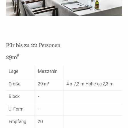
Für bis zu 22 Personen
2
29m
Lage
Mezzanin
Größe
29 m²
4 x 7,2 m Höhe ca.2,3 m
Block
-
U-Form
-
Empfang
20